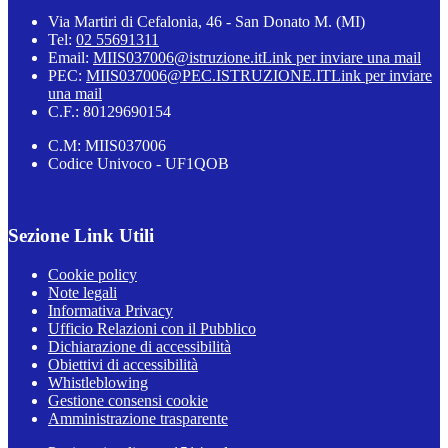
Via Martiri di Cefalonia, 46 - San Donato M. (MI)
Tel:
02 55691311
Email:
MIIS037006@istruzione.it
Link per inviare una mail
PEC:
MIIS037006@PEC.ISTRUZIONE.IT
Link per inviare
una mail
C.F.: 80129690154
C.M: MIIS037006
Codice Univoco - UF1QOB
Sezione Link Utili
Cookie policy
Note legali
Informativa Privacy
Ufficio Relazioni con il Pubblico
Dichiarazione di accessibilità
Obiettivi di accessibilità
Whistleblowing
Gestione consensi cookie
Amministrazione trasparente