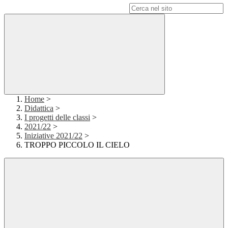
Campo di ricerca per le pagine del sito
Home
>
Didattica
>
I progetti delle classi
>
2021/22
>
Iniziative 2021/22
>
TROPPO PICCOLO IL CIELO