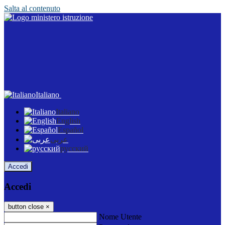
Salta al contenuto
Italiano
Italiano
English
Español
عربى
русский
Accedi
Accedi
button close
×
Nome Utente