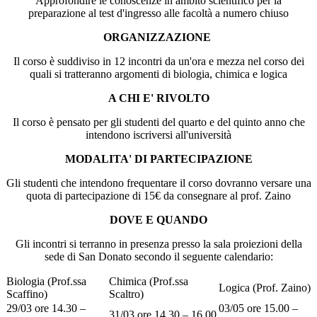
Approfondire le conoscenze in ambito scientifico per la
preparazione al test d'ingresso alle facoltà a numero chiuso
ORGANIZZAZIONE
Il corso è suddiviso in 12 incontri da un'ora e mezza nel corso dei
quali si tratteranno argomenti di biologia, chimica e logica
A CHI E' RIVOLTO
Il corso è pensato per gli studenti del quarto e del quinto anno che
intendono iscriversi all'università
MODALITA' DI PARTECIPAZIONE
Gli studenti che intendono frequentare il corso dovranno versare una
quota di partecipazione di 15€ da consegnare al prof. Zaino
DOVE E QUANDO
Gli incontri si terranno in presenza presso la sala proiezioni della
sede di San Donato secondo il seguente calendario:
Biologia (Prof.ssa
Chimica (Prof.ssa
Logica (Prof. Zaino)
Scaffino)
Scaltro)
29/03 ore 14.30 –
03/05 ore 15.00 –
31/03 ore 14.30 – 16.00