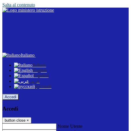
Salta al contenuto
Italiano
Italiano
English
Español
عربى
русский
Accedi
Accedi
button close
×
Nome Utente