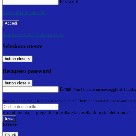
Password
Password dimenticata?
-
Entra con SPID
Entra con CIE
Seleziona utente
button close
×
Recupero password
button close
×
E-mail
Verrà inviato un messaggio all'indirizz
Non hai una e-mail associata al nome utente? Effettua il reset della password tram
E-mail inviata, si prega di controllare la casella di posta elettronica!
Errore
Chiudi