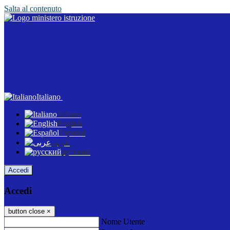
Salta al contenuto
Italiano
Italiano
English
Español
عربى
русский
Accedi
Accedi
button close
×
Nome Utente