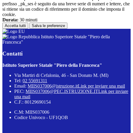
prefisso _pk_ses è seguito da una breve serie di numeri e lettere, che
si ritiene sia un codice di riferimento per il dominio che imposta il
cookie.
Durata:
30 minuti
Accetta tutti
Salva le preferenze
Istituto Superiore Statale "Piero della
Francesca"
Contatti
Istituto Superiore Statale "Piero della Francesca"
Via Martiri di Cefalonia, 46 - San Donato M. (MI)
Tel:
02 55691311
Email:
MIIS037006@istruzione.it
Link per inviare una mail
PEC:
MIIS037006@PEC.ISTRUZIONE.IT
Link per inviare
una mail
C.F.: 80129690154
C.M: MIIS037006
Codice Univoco - UF1QOB