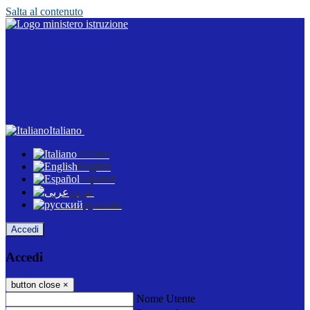
Salta al contenuto
Italiano
Italiano
English
Español
عربى
русский
Accedi
Accedi
button close
×
Nome Utente