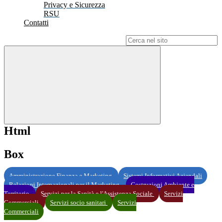
Privacy e Sicurezza
RSU
Contatti
Campo di ricerca per le pagine del sito
Html
Box
Amministrazione Finanza e Marketing
Sistemi Informativi Aziendali
Relazioni Internazionali per il Marketing
Costruzioni Ambiente e
Territorio
Servizi per la Sanità e l'Assistenza Sociale
Servizi
Commerciali
Servizi socio sanitari
Servizi
Commerciali