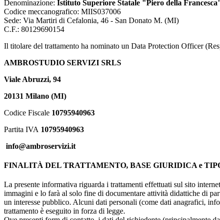
Denominazione:
Istituto Superiore Statale "Piero della Francesca
Codice meccanografico:
MIIS037006
Sede:
Via Martiri di Cefalonia, 46 - San Donato M. (MI)
C.F.:
80129690154
Il titolare del trattamento ha nominato un Data Protection Officer (Res
AMBROSTUDIO SERVIZI SRLS
Viale Abruzzi, 94
20131 Milano (MI)
Codice Fiscale
10795940963
Partita IVA
10795940963
info@ambroservizi.it
FINALITÀ DEL TRATTAMENTO, BASE GIURIDICA e TIP
La presente informativa riguarda i trattamenti effettuati sul sito interne
immagini e lo farà al solo fine di documentare attività didattiche di pa
un interesse pubblico. Alcuni dati personali (come dati anagrafici, inf
trattamento è eseguito in forza di legge.
Ove presenti form di contatto, i dati del richiedente (principalmente dat