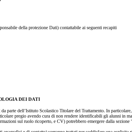
"
ponsabile della protezione Dati) contattabile ai seguenti recapiti
OLOGIA DEI DATI
t da parte dell’Istituto Scolastico Titolare del Trattamento. In particolare,
rticolare pregio avendo cura di non rendere identificabili gli alunni in 
ormazioni sul ruolo ricoperto, e CV) potrebbero emergere dalla sezione "
i anagrafici e di contatto) verranno trattati per soddisfare una esplicita 