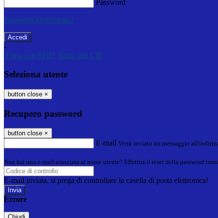
Password
Password dimenticata?
-
Entra con SPID
Entra con CIE
Seleziona utente
button close
×
Recupero password
button close
×
E-mail
Verrà inviato un messaggio all'indirizz
Non hai una e-mail associata al nome utente? Effettua il reset della password tram
E-mail inviata, si prega di controllare la casella di posta elettronica!
Errore
Chiudi