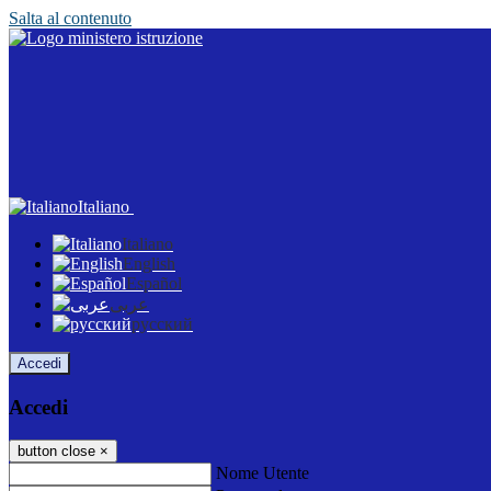
Salta al contenuto
Italiano
Italiano
English
Español
عربى
русский
Accedi
Accedi
button close
×
Nome Utente