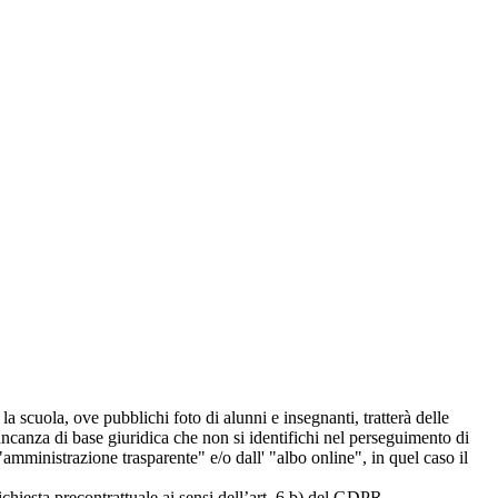
 la scuola, ove pubblichi foto di alunni e insegnanti, tratterà delle
mancanza di base giuridica che non si identifichi nel perseguimento di
amministrazione trasparente" e/o dall' "albo online", in quel caso il
richiesta precontrattuale ai sensi dell’art. 6 b) del GDPR.