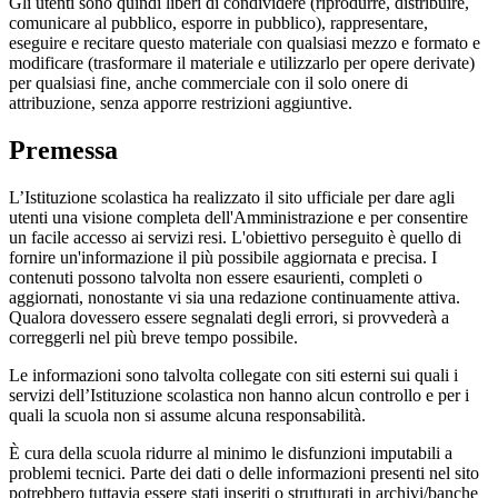
Gli utenti sono quindi liberi di condividere (riprodurre, distribuire,
comunicare al pubblico, esporre in pubblico), rappresentare,
eseguire e recitare questo materiale con qualsiasi mezzo e formato e
modificare (trasformare il materiale e utilizzarlo per opere derivate)
per qualsiasi fine, anche commerciale con il solo onere di
attribuzione, senza apporre restrizioni aggiuntive.
Premessa
L’Istituzione scolastica ha realizzato il sito ufficiale per dare agli
utenti una visione completa dell'Amministrazione e per consentire
un facile accesso ai servizi resi. L'obiettivo perseguito è quello di
fornire un'informazione il più possibile aggiornata e precisa. I
contenuti possono talvolta non essere esaurienti, completi o
aggiornati, nonostante vi sia una redazione continuamente attiva.
Qualora dovessero essere segnalati degli errori, si provvederà a
correggerli nel più breve tempo possibile.
Le informazioni sono talvolta collegate con siti esterni sui quali i
servizi dell’Istituzione scolastica non hanno alcun controllo e per i
quali la scuola non si assume alcuna responsabilità.
È cura della scuola ridurre al minimo le disfunzioni imputabili a
problemi tecnici. Parte dei dati o delle informazioni presenti nel sito
potrebbero tuttavia essere stati inseriti o strutturati in archivi/banche