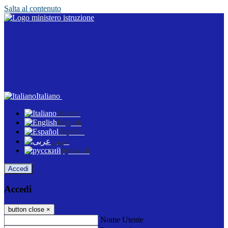
Salta al contenuto
Italiano
Italiano
English
Español
عربى
русский
Accedi
Accedi
button close
×
Nome Utente