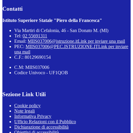
Contatti
Istituto Superiore Statale "Piero della Francesca"
Via Martiri di Cefalonia, 46 - San Donato M. (MI)
Tel:
02 55691311
Email:
MIIS037006@istruzione.it
Link per inviare una mail
PEC:
MIIS037006@PEC.ISTRUZIONE.IT
Link per inviare
una mail
C.F.: 80129690154
C.M: MIIS037006
Codice Univoco - UF1QOB
Sezione Link Utili
Cookie policy
Note legali
Informativa Privacy
Ufficio Relazioni con il Pubblico
Dichiarazione di accessibilità
Obiettivi di accessibilità