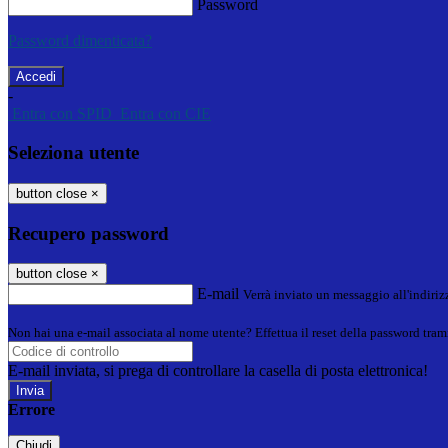
Password
Password dimenticata?
-
Entra con SPID
Entra con CIE
Seleziona utente
button close
×
Recupero password
button close
×
E-mail
Verrà inviato un messaggio all'indirizz
Non hai una e-mail associata al nome utente? Effettua il reset della password tram
E-mail inviata, si prega di controllare la casella di posta elettronica!
Errore
Chiudi