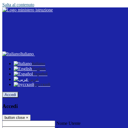
Salta al contenuto
Italiano
Italiano
English
Español
عربى
русский
Accedi
Accedi
button close
×
Nome Utente