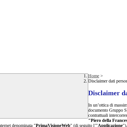
Home
>
Disclaimer dati perso
Disclaimer da
In un’ottica di massim
documento Gruppo Spag
contrattuali intercor
"Piero della France
internet denominata "
PrimaVisioneWeb
" (di seguito l’"
Applicazione
")