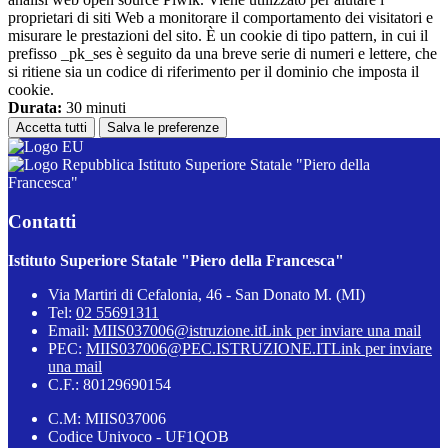
proprietari di siti Web a monitorare il comportamento dei visitatori e
misurare le prestazioni del sito. È un cookie di tipo pattern, in cui il
prefisso _pk_ses è seguito da una breve serie di numeri e lettere, che
si ritiene sia un codice di riferimento per il dominio che imposta il
cookie.
Durata:
30 minuti
Accetta tutti
Salva le preferenze
Istituto Superiore Statale "Piero della
Francesca"
Contatti
Istituto Superiore Statale "Piero della Francesca"
Via Martiri di Cefalonia, 46 - San Donato M. (MI)
Tel:
02 55691311
Email:
MIIS037006@istruzione.it
Link per inviare una mail
PEC:
MIIS037006@PEC.ISTRUZIONE.IT
Link per inviare
una mail
C.F.: 80129690154
C.M: MIIS037006
Codice Univoco - UF1QOB