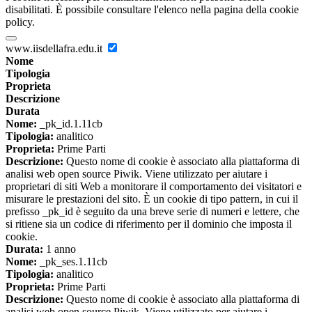
disabilitati. È possibile consultare l'elenco nella pagina della cookie
policy.
www.iisdellafra.edu.it
Nome
Tipologia
Proprieta
Descrizione
Durata
Nome:
_pk_id.1.11cb
Tipologia:
analitico
Proprieta:
Prime Parti
Descrizione:
Questo nome di cookie è associato alla piattaforma di
analisi web open source Piwik. Viene utilizzato per aiutare i
proprietari di siti Web a monitorare il comportamento dei visitatori e
misurare le prestazioni del sito. È un cookie di tipo pattern, in cui il
prefisso _pk_id è seguito da una breve serie di numeri e lettere, che
si ritiene sia un codice di riferimento per il dominio che imposta il
cookie.
Durata:
1 anno
Nome:
_pk_ses.1.11cb
Tipologia:
analitico
Proprieta:
Prime Parti
Descrizione:
Questo nome di cookie è associato alla piattaforma di
analisi web open source Piwik. Viene utilizzato per aiutare i