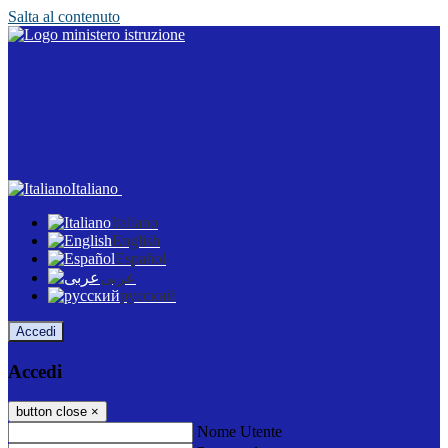
Salta al contenuto
Italiano
Italiano
English
Español
عربى
русский
Accedi
Accedi
button close
×
Nome Utente