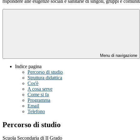
rispondere alle esigenze sociali e sanitarie di singoli, gruppi e comunit
Menu di navigazione
Indice pagina
Percorso di studio
Struttura didattica
Cos'è
A cosa serve
Come si fa
Programma
Email
Telefono
Percorso di studio
Scuola Secondaria di II Grado