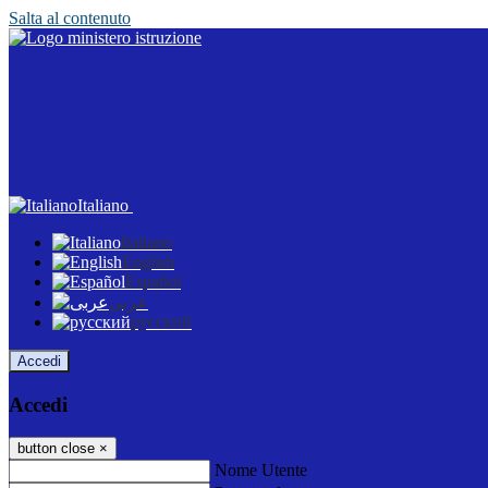
Salta al contenuto
Italiano
Italiano
English
Español
عربى
русский
Accedi
Accedi
button close
×
Nome Utente