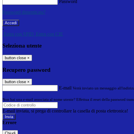
Password
Password dimenticata?
-
Entra con SPID
Entra con CIE
Seleziona utente
button close
×
Recupero password
button close
×
E-mail
Verrà inviato un messaggio all'indirizz
Non hai una e-mail associata al nome utente? Effettua il reset della password tram
E-mail inviata, si prega di controllare la casella di posta elettronica!
Errore
Chiudi