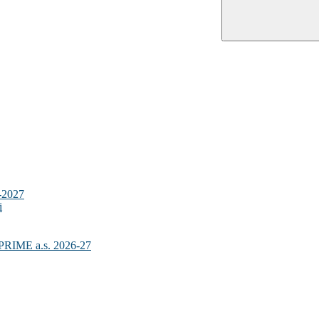
-2027
i
IME a.s. 2026-27