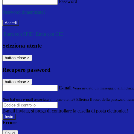
Password
Password dimenticata?
-
Entra con SPID
Entra con CIE
Seleziona utente
button close
×
Recupero password
button close
×
E-mail
Verrà inviato un messaggio all'indirizz
Non hai una e-mail associata al nome utente? Effettua il reset della password tram
E-mail inviata, si prega di controllare la casella di posta elettronica!
Errore
Chiudi