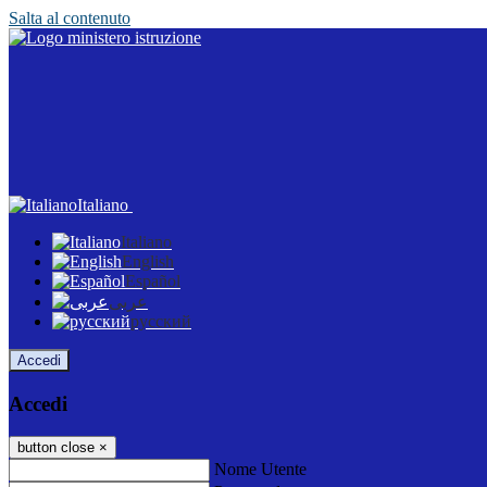
Salta al contenuto
Italiano
Italiano
English
Español
عربى
русский
Accedi
Accedi
button close
×
Nome Utente