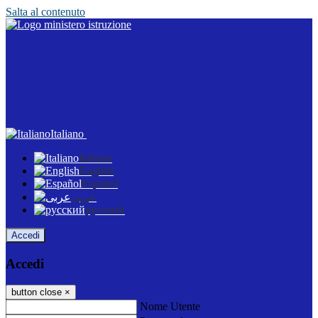
Salta al contenuto
Italiano
Italiano
English
Español
عربى
русский
Accedi
Accedi
button close
×
Nome Utente