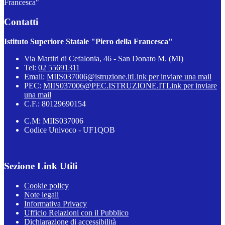
Francesca"
Contatti
Istituto Superiore Statale "Piero della Francesca"
Via Martiri di Cefalonia, 46 - San Donato M. (MI)
Tel:
02 55691311
Email:
MIIS037006@istruzione.it
Link per inviare una mail
PEC:
MIIS037006@PEC.ISTRUZIONE.IT
Link per inviare
una mail
C.F.: 80129690154
C.M: MIIS037006
Codice Univoco - UF1QOB
Sezione Link Utili
Cookie policy
Note legali
Informativa Privacy
Ufficio Relazioni con il Pubblico
Dichiarazione di accessibilità