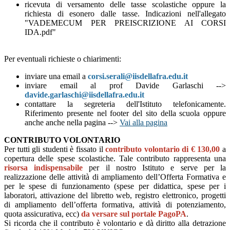
ricevuta di versamento delle tasse scolastiche oppure la
richiesta di esonero dalle tasse. Indicazioni nell'allegato
"VADEMECUM PER PREISCRIZIONE AI CORSI
IDA.pdf"
Per eventuali richieste o chiarimenti:
inviare una email a
corsi.serali@iisdellafra.edu.it
inviare email al prof Davide Garlaschi -->
davide.garlaschi@iisdellafra.edu.it
contattare la segreteria dell'Istituto telefonicamente.
Riferimento presente nel footer del sito della scuola oppure
anche anche nella pagina -->
Vai alla pagina
CONTRIBUTO VOLONTARIO
Per tutti gli studenti è fissato il
contributo volontario di € 130,00
a
copertura delle spese scolastiche. Tale contributo rappresenta una
risorsa indispensabile
per il nostro Istituto e serve per la
realizzazione delle attività di ampliamento dell’Offerta Formativa e
per le spese di funzionamento (spese per didattica, spese per i
laboratori, attivazione del libretto web, registro elettronico, progetti
di ampliamento dell’offerta formativa, attività di potenziamento,
quota assicurativa, ecc)
da versare sul portale PagoPA
.
Si ricorda che il contributo è volontario e dà diritto alla detrazione