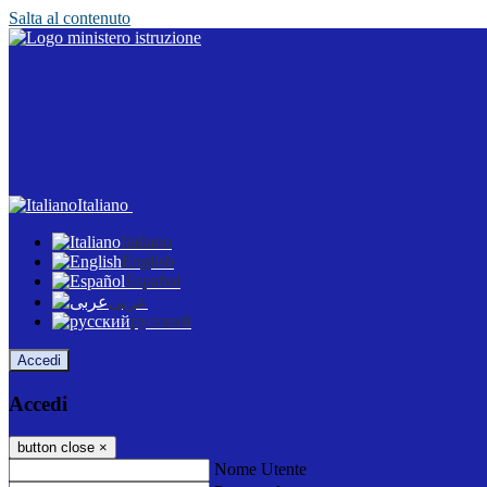
Salta al contenuto
Italiano
Italiano
English
Español
عربى
русский
Accedi
Accedi
button close
×
Nome Utente