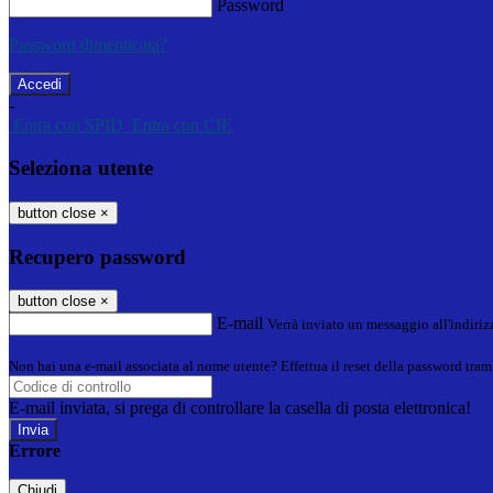
Password
Password dimenticata?
-
Entra con SPID
Entra con CIE
Seleziona utente
button close
×
Recupero password
button close
×
E-mail
Verrà inviato un messaggio all'indirizz
Non hai una e-mail associata al nome utente? Effettua il reset della password tram
E-mail inviata, si prega di controllare la casella di posta elettronica!
Errore
Chiudi