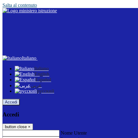
Salta al contenuto
Italiano
Italiano
English
Español
عربى
русский
Accedi
Accedi
button close
×
Nome Utente