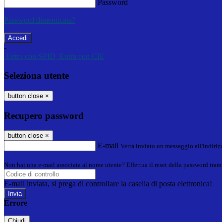
Password
Password dimenticata?
-
Entra con SPID
Entra con CIE
Seleziona utente
button close
×
Recupero password
button close
×
E-mail
Verrà inviato un messaggio all'indirizz
Non hai una e-mail associata al nome utente? Effettua il reset della password tram
E-mail inviata, si prega di controllare la casella di posta elettronica!
Errore
Chiudi