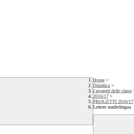
Home
>
Didattica
>
I progetti delle classi
2016/17
>
PROGETTI 2016/17
Lettore madrelingua