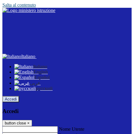
Salta al contenuto
Italiano
Italiano
English
Español
عربى
русский
Accedi
Accedi
button close
×
Nome Utente