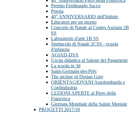
40° Anniversario Piero della Francesca
Premio Ferdinando Sacco
Poesia
40° ANNIVERSARIO dell'Istituto
Educatori per un giorno
Concerto di Natale al Centro Anziani 2B
SS
Laboratorio d'arte 1B SS
Spettacolo di Natale 2CSS - scuola
d'infanzia
AGIAD-DSA
Uscita didattica al Salone dei Pagamenti
La scuola in 3d
Saint-Germain-des-Prés
The picture of Dorian Gray
ORIENTAGIOVANI Assolombarda e
Confindustria
LEZIONI APERTE al Piero della
Francesca
Giornata Mondiale della Salute Mentale
PROGETTI 2017/18