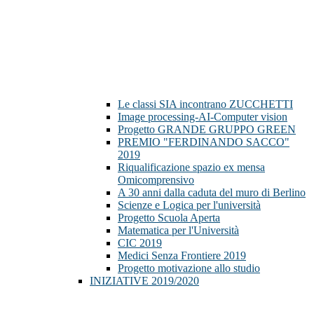
Le classi SIA incontrano ZUCCHETTI
Image processing-AI-Computer vision
Progetto GRANDE GRUPPO GREEN
PREMIO "FERDINANDO SACCO"
2019
Riqualificazione spazio ex mensa
Omicomprensivo
A 30 anni dalla caduta del muro di Berlino
Scienze e Logica per l'università
Progetto Scuola Aperta
Matematica per l'Università
CIC 2019
Medici Senza Frontiere 2019
Progetto motivazione allo studio
INIZIATIVE 2019/2020