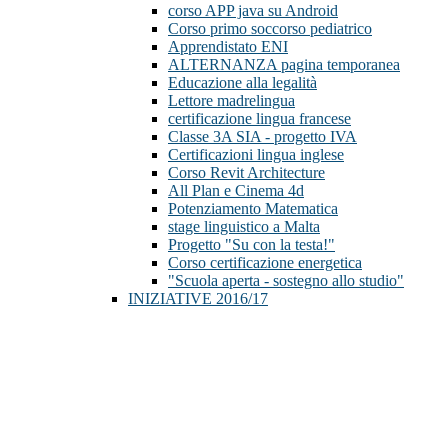
corso APP java su Android
Corso primo soccorso pediatrico
Apprendistato ENI
ALTERNANZA pagina temporanea
Educazione alla legalità
Lettore madrelingua
certificazione lingua francese
Classe 3A SIA - progetto IVA
Certificazioni lingua inglese
Corso Revit Architecture
All Plan e Cinema 4d
Potenziamento Matematica
stage linguistico a Malta
Progetto "Su con la testa!"
Corso certificazione energetica
"Scuola aperta - sostegno allo studio"
INIZIATIVE 2016/17