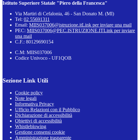
Istituto Superiore Statale "Piero della Francesca"
Via Martiri di Cefalonia, 46 - San Donato M. (MI)
Tel:
02 55691311
Email:
MIIS037006@istruzione.it
Link per inviare una mail
PEC:
MIIS037006@PEC.ISTRUZIONE.IT
Link per inviare
una mail
C.F.: 80129690154
C.M: MIIS037006
Codice Univoco - UF1QOB
Sezione Link Utili
Cookie policy
Note legali
Informativa Privacy
Ufficio Relazioni con il Pubblico
Dichiarazione di accessibilità
Obiettivi di accessibilità
Whistleblowing
Gestione consensi cookie
Amministrazione trasparente