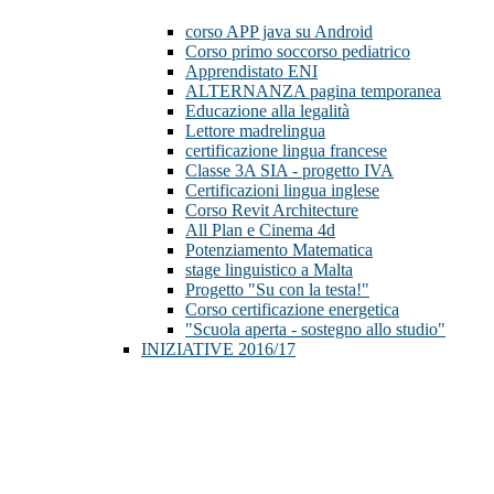
corso APP java su Android
Corso primo soccorso pediatrico
Apprendistato ENI
ALTERNANZA pagina temporanea
Educazione alla legalità
Lettore madrelingua
certificazione lingua francese
Classe 3A SIA - progetto IVA
Certificazioni lingua inglese
Corso Revit Architecture
All Plan e Cinema 4d
Potenziamento Matematica
stage linguistico a Malta
Progetto "Su con la testa!"
Corso certificazione energetica
"Scuola aperta - sostegno allo studio"
INIZIATIVE 2016/17