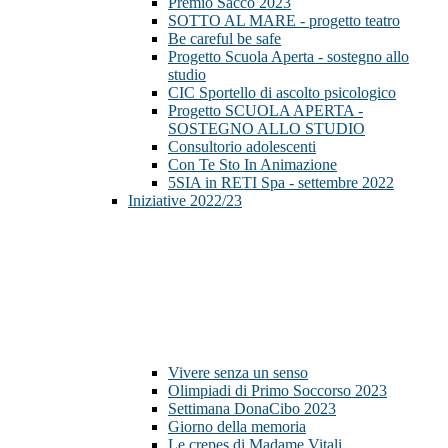
Premio Sacco 2023
SOTTO AL MARE - progetto teatro
Be careful be safe
Progetto Scuola Aperta - sostegno allo
studio
CIC Sportello di ascolto psicologico
Progetto SCUOLA APERTA -
SOSTEGNO ALLO STUDIO
Consultorio adolescenti
Con Te Sto In Animazione
5SIA in RETI Spa - settembre 2022
Iniziative 2022/23
Vivere senza un senso
Olimpiadi di Primo Soccorso 2023
Settimana DonaCibo 2023
Giorno della memoria
Le crepes di Madame Vitali