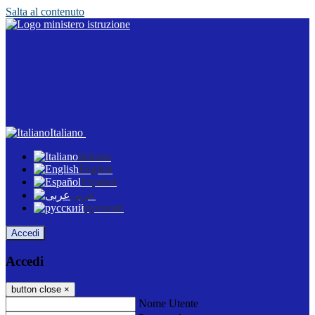
Salta al contenuto
Italiano
Italiano
English
Español
عربى
русский
Accedi
Accedi
button close
×
Nome Utente