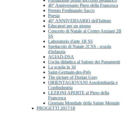
Formazione primo soccorso pediatrico
40° Anniversario Piero della Francesca
Premio Ferdinando Sacco
Poesia
40° ANNIVERSARIO dell'Istituto
Educatori per un giorno
Concerto di Natale al Centro Anziani 2B
SS
Laboratorio d'arte 1B SS
Spettacolo di Natale 2CSS - scuola
d'infanzia
AGIAD-DSA
Uscita didattica al Salone dei Pagamenti
La scuola in 3d
Saint-Germain-des-Prés
The picture of Dorian Gray
ORIENTAGIOVANI Assolombarda e
Confindustria
LEZIONI APERTE al Piero della
Francesca
Giornata Mondiale della Salute Mentale
PROGETTI 2017/18