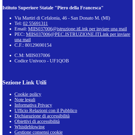
Istituto Superiore Statale "Piero della Francesca"
Via Martiri di Cefalonia, 46 - San Donato M. (MI)
Tel:
02 55691311
Email:
MIIS037006@istruzione.it
Link per inviare una mail
PEC:
MIIS037006@PEC.ISTRUZIONE.IT
Link per inviare
una mail
C.F.: 80129690154
C.M: MIIS037006
Codice Univoco - UF1QOB
Sezione Link Utili
Cookie policy
Note legali
Informativa Privacy
Ufficio Relazioni con il Pubblico
Dichiarazione di accessibilità
Obiettivi di accessibilità
Whistleblowing
Gestione consensi cookie