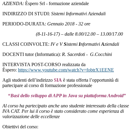
AZIENDA:
Èspero Srl - formazione aziendale
INDIRIZZO DI STUDI:
Sistemi Informativi Aziendali
PERIODO-DURATA:
Gennaio 2018 - 32 ore
(8-11-16-17) – dalle 8.00/12.00 – 13.00/17.00
CLASSI COINVOLTE:
IV e V
S
istemi
I
nformativi
A
ziendali
DOCENTI tutor (Informatica):
R. Sacerdoti - G.Cocchini
INTERVISTA POST-CORSO realizzata da
Èspero:
https://www.youtube.com/watch?v=fobtrX1EENE
Agli studenti dell’indirizzo
SIA
è stata offerta l’opportunità di
partecipare al corso di formazione professionale
“
Basi dello sviluppo di APP in Java su piattaforma Android
”
Al corso ha partecipato anche uno studente interessato della classe
IVA CAT. Per lui il corso è stato considerato come esperienza di
valorizzazione delle eccellenze
Obiettivi del corso: