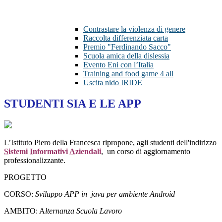
Contrastare la violenza di genere
Raccolta differenziata carta
Premio "Ferdinando Sacco"
Scuola amica della dislessia
Evento Eni con l’Italia
Training and food game 4 all
Uscita nido IRIDE
STUDENTI SIA E LE APP
L’Istituto Piero della Francesca ripropone, agli studenti dell'indirizzo
S
istemi
I
nformativi
A
ziendali
, un corso di aggiornamento
professionalizzante.
PROGETTO
CORSO:
Sviluppo APP in java per ambiente Android
AMBITO: A
lternanza Scuola Lavoro