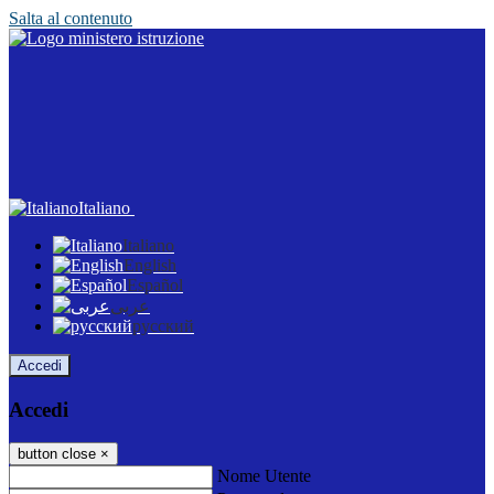
Salta al contenuto
Italiano
Italiano
English
Español
عربى
русский
Accedi
Accedi
button close
×
Nome Utente