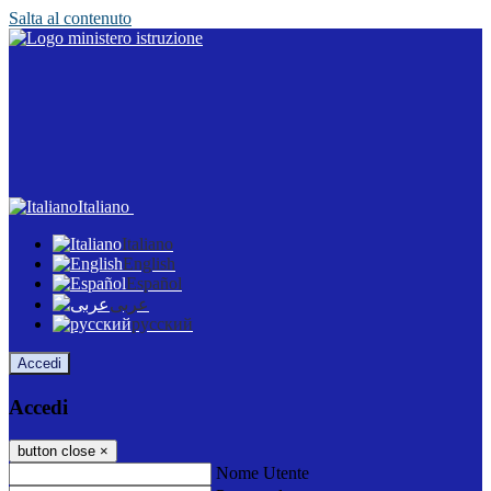
Salta al contenuto
Italiano
Italiano
English
Español
عربى
русский
Accedi
Accedi
button close
×
Nome Utente