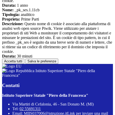
cookie.
Durata:
1 anno
Nome:
_pk_ses.1.11cb
Tipologia:
analitico
Proprieta:
Prime Parti
Descrizione:
Questo nome di cookie è associato alla piattaforma di
analisi web open source Piwik. Viene utilizzato per aiutare i
proprietari di siti Web a monitorare il comportamento dei visitatori e
misurare le prestazioni del sito. È un cookie di tipo pattern, in cui il
prefisso _pk_ses è seguito da una breve serie di numeri e lettere, che
si ritiene sia un codice di riferimento per il dominio che imposta il
cookie.
Durata:
30 minuti
Accetta tutti
Salva le preferenze
Istituto Superiore Statale "Piero della
Francesca"
Contatti
Istituto Superiore Statale "Piero della Francesca"
Via Martiri di Cefalonia, 46 - San Donato M. (MI)
Tel:
02 55691311
Email:
MIIS037006@istruzione.it
Link per inviare una mail