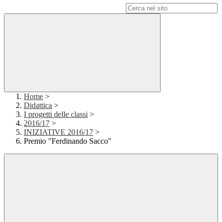
Campo di ricerca per le pagine del sito
Home
>
Didattica
>
I progetti delle classi
>
2016/17
>
INIZIATIVE 2016/17
>
Premio "Ferdinando Sacco"