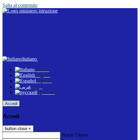
Salta al contenuto
Italiano
Italiano
English
Español
عربى
русский
Accedi
Accedi
button close
×
Nome Utente