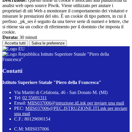
Descrizione:
Questo nome di cookie è associato alla piattaforma di
analisi web open source Piwik. Viene utilizzato per aiutare i
proprietari di siti Web a monitorare il comportamento dei visitatori e
misurare le prestazioni del sito. È un cookie di tipo pattern, in cui il
prefisso _pk_ses è seguito da una breve serie di numeri e lettere, che
si ritiene sia un codice di riferimento per il dominio che imposta il
cookie.
Durata:
30 minuti
Accetta tutti
Salva le preferenze
Istituto Superiore Statale "Piero della
Francesca"
Contatti
Istituto Superiore Statale "Piero della Francesca"
Via Martiri di Cefalonia, 46 - San Donato M. (MI)
Tel:
02 55691311
Email:
MIIS037006@istruzione.it
Link per inviare una mail
PEC:
MIIS037006@PEC.ISTRUZIONE.IT
Link per inviare
una mail
C.F.: 80129690154
C.M: MIIS037006