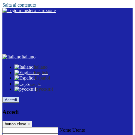
Salta al contenuto
Italiano
Italiano
English
Español
عربى
русский
Accedi
Accedi
button close
×
Nome Utente