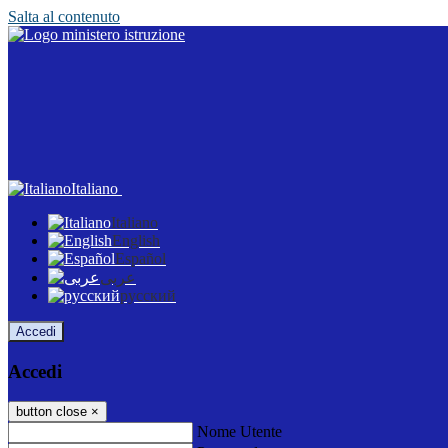
Salta al contenuto
Italiano
Italiano
English
Español
عربى
русский
Accedi
Accedi
button close
×
Nome Utente