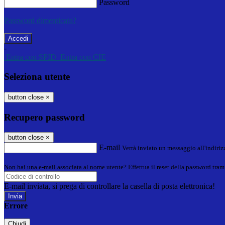
Password
Password dimenticata?
-
Entra con SPID
Entra con CIE
Seleziona utente
button close
×
Recupero password
button close
×
E-mail
Verrà inviato un messaggio all'indirizz
Non hai una e-mail associata al nome utente? Effettua il reset della password tram
E-mail inviata, si prega di controllare la casella di posta elettronica!
Errore
Chiudi