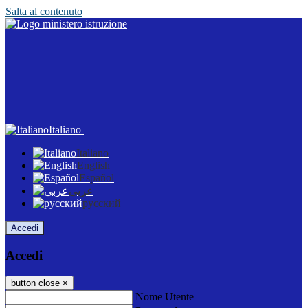
Salta al contenuto
Italiano
Italiano
English
Español
عربى
русский
Accedi
Accedi
button close
×
Nome Utente