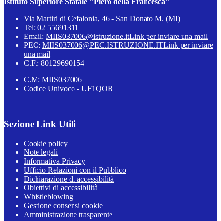
Istituto Superiore Statale "Piero della Francesca"
Via Martiri di Cefalonia, 46 - San Donato M. (MI)
Tel:
02 55691311
Email:
MIIS037006@istruzione.it
Link per inviare una mail
PEC:
MIIS037006@PEC.ISTRUZIONE.IT
Link per inviare
una mail
C.F.: 80129690154
C.M: MIIS037006
Codice Univoco - UF1QOB
Sezione Link Utili
Cookie policy
Note legali
Informativa Privacy
Ufficio Relazioni con il Pubblico
Dichiarazione di accessibilità
Obiettivi di accessibilità
Whistleblowing
Gestione consensi cookie
Amministrazione trasparente