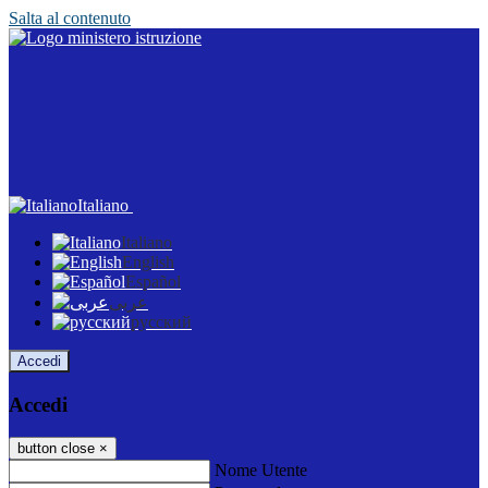
Salta al contenuto
Italiano
Italiano
English
Español
عربى
русский
Accedi
Accedi
button close
×
Nome Utente