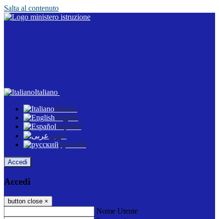
Salta al contenuto
Italiano
Italiano
English
Español
عربى
русский
Accedi
Accedi
button close
×
Nome Utente