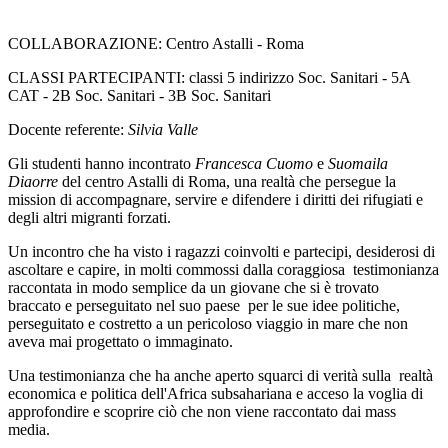
COLLABORAZIONE: Centro Astalli - Roma
CLASSI PARTECIPANTI: classi 5 indirizzo Soc. Sanitari - 5A
CAT - 2B Soc. Sanitari - 3B Soc. Sanitari
Docente referente:
Silvia Valle
Gli studenti hanno incontrato
Francesca Cuomo
e
Suomaila
Diaorre
del centro Astalli di Roma, una realtà che persegue la
mission di accompagnare, servire e difendere i diritti dei rifugiati e
degli altri migranti forzati.
Un incontro che ha visto i ragazzi coinvolti e partecipi, desiderosi di
ascoltare e capire, in molti commossi dalla coraggiosa testimonianza
raccontata in modo semplice da un giovane che si è trovato
braccato e perseguitato nel suo paese per le sue idee politiche,
perseguitato e costretto a un pericoloso viaggio in mare che non
aveva mai progettato o immaginato.
Una testimonianza che ha anche aperto squarci di verità sulla realtà
economica e politica dell'Africa subsahariana e acceso la voglia di
approfondire e scoprire ciò che non viene raccontato dai mass
media.