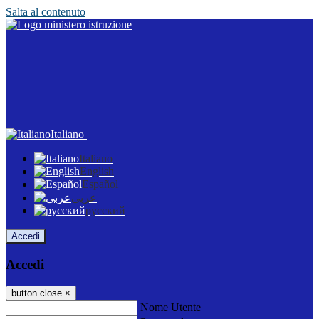
Salta al contenuto
Italiano
Italiano
English
Español
عربى
русский
Accedi
Accedi
button close
×
Nome Utente