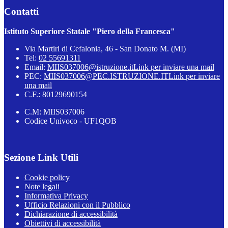
Contatti
Istituto Superiore Statale "Piero della Francesca"
Via Martiri di Cefalonia, 46 - San Donato M. (MI)
Tel:
02 55691311
Email:
MIIS037006@istruzione.it
Link per inviare una mail
PEC:
MIIS037006@PEC.ISTRUZIONE.IT
Link per inviare
una mail
C.F.: 80129690154
C.M: MIIS037006
Codice Univoco - UF1QOB
Sezione Link Utili
Cookie policy
Note legali
Informativa Privacy
Ufficio Relazioni con il Pubblico
Dichiarazione di accessibilità
Obiettivi di accessibilità