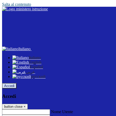
Salta al contenuto
Italiano
Italiano
English
Español
عربى
русский
Accedi
Accedi
button close
×
Nome Utente