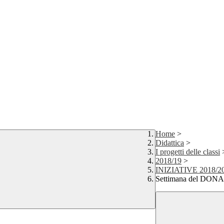
Home
>
Didattica
>
I progetti delle classi
2018/19
>
INIZIATIVE 2018/2
Settimana del DON