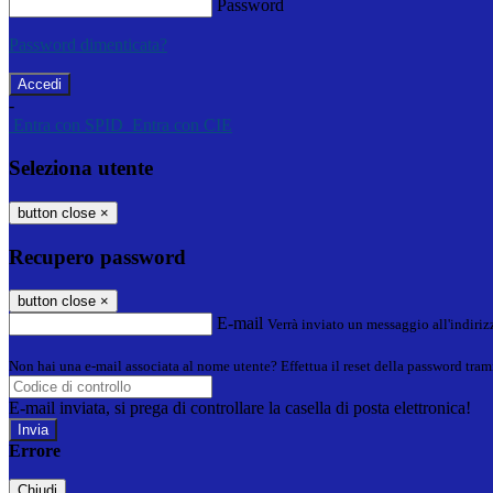
Password
Password dimenticata?
-
Entra con SPID
Entra con CIE
Seleziona utente
button close
×
Recupero password
button close
×
E-mail
Verrà inviato un messaggio all'indirizz
Non hai una e-mail associata al nome utente? Effettua il reset della password tram
E-mail inviata, si prega di controllare la casella di posta elettronica!
Errore
Chiudi