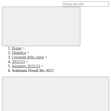
Campo di ricerca per le pagine del sito
Home
>
Didattica
>
I progetti delle classi
>
2022/23
>
Iniziative 2022/23
>
Settimana DonaCibo 2023