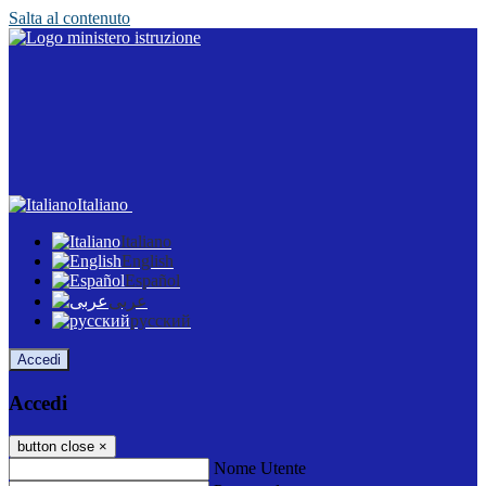
Salta al contenuto
Italiano
Italiano
English
Español
عربى
русский
Accedi
Accedi
button close
×
Nome Utente