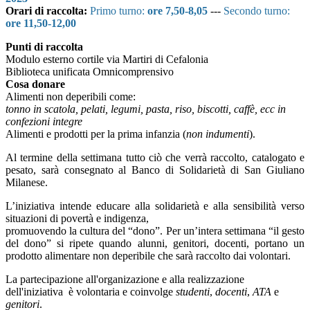
Orari di raccolta:
Primo turno:
ore 7,50-8,05
---
Secondo turno:
ore 11,50-12,00
Punti di raccolta
Modulo esterno cortile via Martiri di Cefalonia
Biblioteca unificata Omnicomprensivo
Cosa donare
Alimenti non deperibili come:
tonno in scatola, pelati, legumi, pasta, riso, biscotti, caffè, ecc in
confezioni integre
Alimenti e prodotti per la prima infanzia (
non indumenti
).
Al termine della settimana tutto ciò che verrà raccolto, catalogato e
pesato, sarà consegnato al Banco di Solidarietà di San Giuliano
Milanese.
L’iniziativa intende educare alla solidarietà e alla sensibilità verso
situazioni di povertà e indigenza,
promuovendo la cultura del “dono”. Per un’intera settimana “il gesto
del dono” si ripete quando alunni, genitori, docenti, portano un
prodotto alimentare non deperibile che sarà raccolto dai volontari.
La partecipazione all'organizazione e alla realizzazione
dell'iniziativa è volontaria e coinvolge
studenti
,
docenti
,
ATA
e
genitori
.