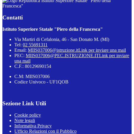
Istituto Superiore Statale "Piero della
Francesca"
Contatti
Istituto Superiore Statale "Piero della Francesca"
Via Martiri di Cefalonia, 46 - San Donato M. (MI)
Tel:
02 55691311
Email:
MIIS037006@istruzione.it
Link per inviare una mail
PEC:
MIIS037006@PEC.ISTRUZIONE.IT
Link per inviare
una mail
C.F.: 80129690154
C.M: MIIS037006
Codice Univoco - UF1QOB
Sezione Link Utili
Cookie policy
Note legali
Informativa Privacy
Ufficio Relazioni con il Pubblico