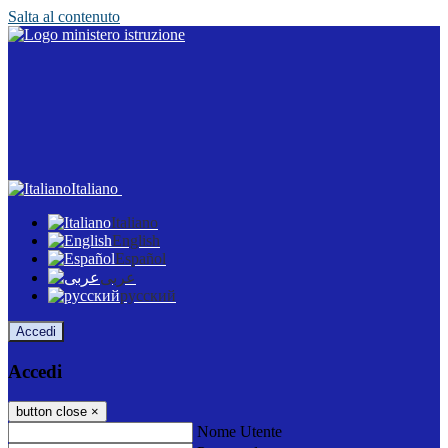
Salta al contenuto
Italiano
Italiano
English
Español
عربى
русский
Accedi
Accedi
button close
×
Nome Utente