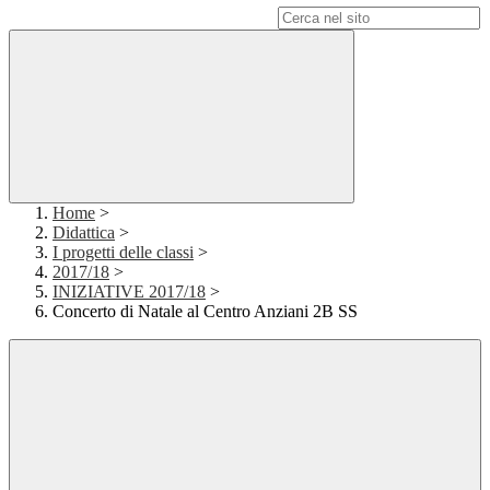
Campo di ricerca per le pagine del sito
Home
>
Didattica
>
I progetti delle classi
>
2017/18
>
INIZIATIVE 2017/18
>
Concerto di Natale al Centro Anziani 2B SS