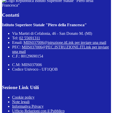
Istituto Superiore Statale "Piero della
Francesca"
Contatti
Istituto Superiore Statale "Piero della Francesca"
Via Martiri di Cefalonia, 46 - San Donato M. (MI)
Tel:
02 55691311
Email:
MIIS037006@istruzione.it
Link per inviare una mail
PEC:
MIIS037006@PEC.ISTRUZIONE.IT
Link per inviare
una mail
C.F.: 80129690154
C.M: MIIS037006
Codice Univoco - UF1QOB
Sezione Link Utili
Cookie policy
Note legali
Informativa Privacy
Ufficio Relazioni con il Pubblico