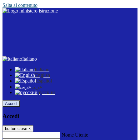
Salta al contenuto
Italiano
Italiano
English
Español
عربى
русский
Accedi
Accedi
button close
×
Nome Utente