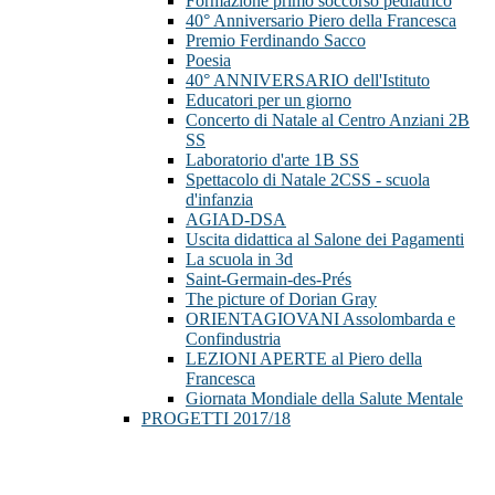
Formazione primo soccorso pediatrico
40° Anniversario Piero della Francesca
Premio Ferdinando Sacco
Poesia
40° ANNIVERSARIO dell'Istituto
Educatori per un giorno
Concerto di Natale al Centro Anziani 2B
SS
Laboratorio d'arte 1B SS
Spettacolo di Natale 2CSS - scuola
d'infanzia
AGIAD-DSA
Uscita didattica al Salone dei Pagamenti
La scuola in 3d
Saint-Germain-des-Prés
The picture of Dorian Gray
ORIENTAGIOVANI Assolombarda e
Confindustria
LEZIONI APERTE al Piero della
Francesca
Giornata Mondiale della Salute Mentale
PROGETTI 2017/18