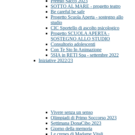
Premio Sacco 2023
SOTTO AL MARE - progetto teatro
Be careful be safe
Progetto Scuola Aperta - sostegno allo
studio
CIC Sportello di ascolto psicologico
Progetto SCUOLA APERTA -
SOSTEGNO ALLO STUDIO
Consultorio adolescenti
Con Te Sto In Animazione
5SIA in RETI Spa - settembre 2022
Iniziative 2022/23
Vivere senza un senso
Olimpiadi di Primo Soccorso 2023
Settimana DonaCibo 2023
Giorno della memoria
Le crepes di Madame Vitali