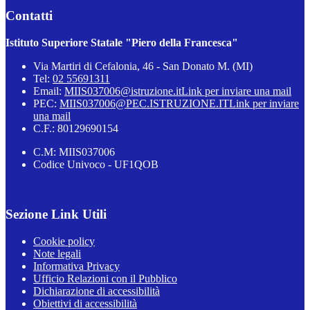
Contatti
Istituto Superiore Statale "Piero della Francesca"
Via Martiri di Cefalonia, 46 - San Donato M. (MI)
Tel:
02 55691311
Email:
MIIS037006@istruzione.it
Link per inviare una mail
PEC:
MIIS037006@PEC.ISTRUZIONE.IT
Link per inviare
una mail
C.F.: 80129690154
C.M: MIIS037006
Codice Univoco - UF1QOB
Sezione Link Utili
Cookie policy
Note legali
Informativa Privacy
Ufficio Relazioni con il Pubblico
Dichiarazione di accessibilità
Obiettivi di accessibilità