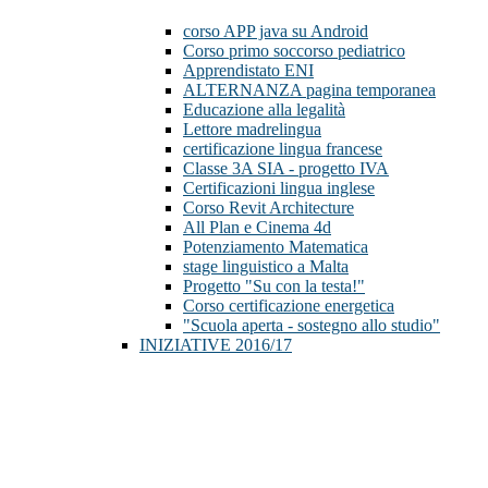
corso APP java su Android
Corso primo soccorso pediatrico
Apprendistato ENI
ALTERNANZA pagina temporanea
Educazione alla legalità
Lettore madrelingua
certificazione lingua francese
Classe 3A SIA - progetto IVA
Certificazioni lingua inglese
Corso Revit Architecture
All Plan e Cinema 4d
Potenziamento Matematica
stage linguistico a Malta
Progetto "Su con la testa!"
Corso certificazione energetica
"Scuola aperta - sostegno allo studio"
INIZIATIVE 2016/17