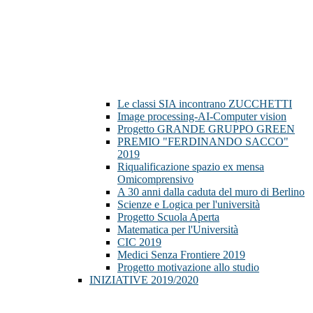
Le classi SIA incontrano ZUCCHETTI
Image processing-AI-Computer vision
Progetto GRANDE GRUPPO GREEN
PREMIO "FERDINANDO SACCO"
2019
Riqualificazione spazio ex mensa
Omicomprensivo
A 30 anni dalla caduta del muro di Berlino
Scienze e Logica per l'università
Progetto Scuola Aperta
Matematica per l'Università
CIC 2019
Medici Senza Frontiere 2019
Progetto motivazione allo studio
INIZIATIVE 2019/2020