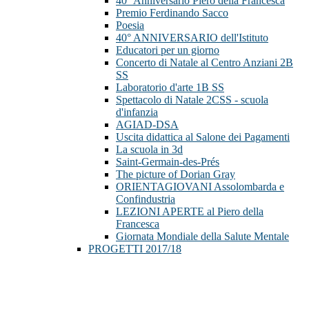
40° Anniversario Piero della Francesca
Premio Ferdinando Sacco
Poesia
40° ANNIVERSARIO dell'Istituto
Educatori per un giorno
Concerto di Natale al Centro Anziani 2B
SS
Laboratorio d'arte 1B SS
Spettacolo di Natale 2CSS - scuola
d'infanzia
AGIAD-DSA
Uscita didattica al Salone dei Pagamenti
La scuola in 3d
Saint-Germain-des-Prés
The picture of Dorian Gray
ORIENTAGIOVANI Assolombarda e
Confindustria
LEZIONI APERTE al Piero della
Francesca
Giornata Mondiale della Salute Mentale
PROGETTI 2017/18