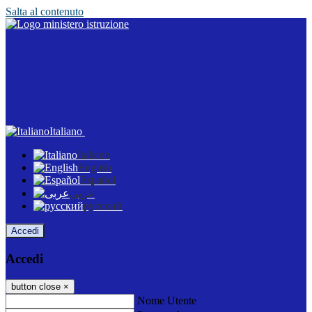
Salta al contenuto
Italiano
Italiano
English
Español
عربى
русский
Accedi
Accedi
button close
×
Nome Utente