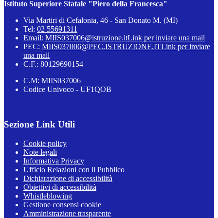
Istituto Superiore Statale "Piero della Francesca"
Via Martiri di Cefalonia, 46 - San Donato M. (MI)
Tel:
02 55691311
Email:
MIIS037006@istruzione.it
Link per inviare una mail
PEC:
MIIS037006@PEC.ISTRUZIONE.IT
Link per inviare
una mail
C.F.: 80129690154
C.M: MIIS037006
Codice Univoco - UF1QOB
Sezione Link Utili
Cookie policy
Note legali
Informativa Privacy
Ufficio Relazioni con il Pubblico
Dichiarazione di accessibilità
Obiettivi di accessibilità
Whistleblowing
Gestione consensi cookie
Amministrazione trasparente