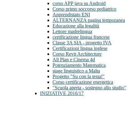
corso APP java su Android
Corso primo soccorso pediatrico
Apprendistato ENI
ALTERNANZA pagina temporanea
Educazione alla legalità
Lettore madrelingua
certificazione lingua francese
Classe 3A SIA - progetto IVA
Certificazioni lingua inglese
Corso Revit Architecture
All Plan e Cinema 4d
Potenziamento Matematica
stage linguistico a Malta
Progetto "Su con la testa!"
Corso certificazione energetica
"Scuola aperta - sostegno allo studio"
INIZIATIVE 2016/17