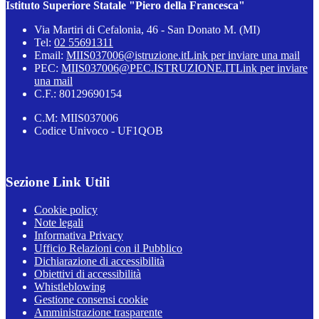
Istituto Superiore Statale "Piero della Francesca"
Via Martiri di Cefalonia, 46 - San Donato M. (MI)
Tel:
02 55691311
Email:
MIIS037006@istruzione.it
Link per inviare una mail
PEC:
MIIS037006@PEC.ISTRUZIONE.IT
Link per inviare
una mail
C.F.: 80129690154
C.M: MIIS037006
Codice Univoco - UF1QOB
Sezione Link Utili
Cookie policy
Note legali
Informativa Privacy
Ufficio Relazioni con il Pubblico
Dichiarazione di accessibilità
Obiettivi di accessibilità
Whistleblowing
Gestione consensi cookie
Amministrazione trasparente