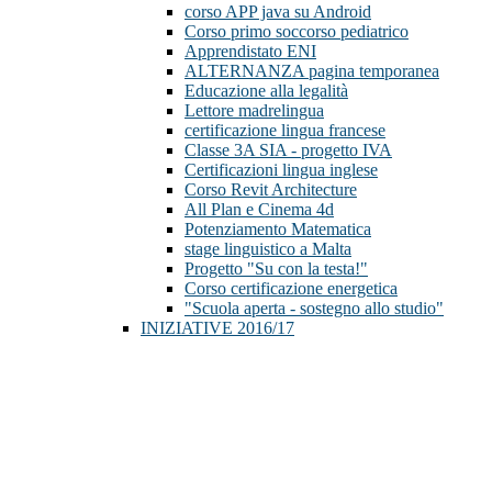
corso APP java su Android
Corso primo soccorso pediatrico
Apprendistato ENI
ALTERNANZA pagina temporanea
Educazione alla legalità
Lettore madrelingua
certificazione lingua francese
Classe 3A SIA - progetto IVA
Certificazioni lingua inglese
Corso Revit Architecture
All Plan e Cinema 4d
Potenziamento Matematica
stage linguistico a Malta
Progetto "Su con la testa!"
Corso certificazione energetica
"Scuola aperta - sostegno allo studio"
INIZIATIVE 2016/17