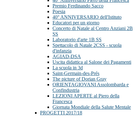
40° Anniversario Piero della Francesca
Premio Ferdinando Sacco
Poesia
40° ANNIVERSARIO dell'Istituto
Educatori per un giorno
Concerto di Natale al Centro Anziani 2B
SS
Laboratorio d'arte 1B SS
Spettacolo di Natale 2CSS - scuola
d'infanzia
AGIAD-DSA
Uscita didattica al Salone dei Pagamenti
La scuola in 3d
Saint-Germain-des-Prés
The picture of Dorian Gray
ORIENTAGIOVANI Assolombarda e
Confindustria
LEZIONI APERTE al Piero della
Francesca
Giornata Mondiale della Salute Mentale
PROGETTI 2017/18