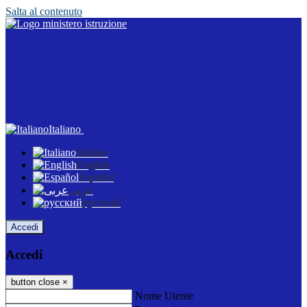
Salta al contenuto
Italiano
Italiano
English
Español
عربى
русский
Accedi
Accedi
button close
×
Nome Utente