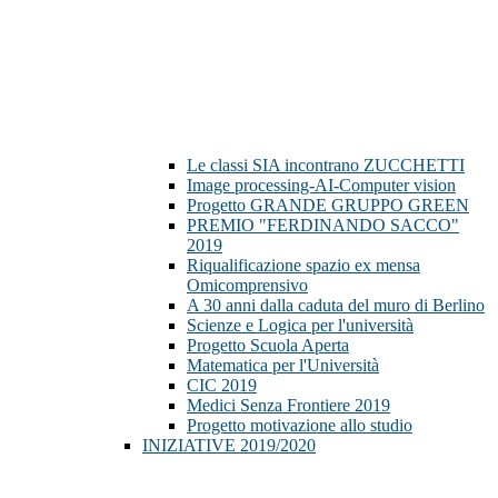
Le classi SIA incontrano ZUCCHETTI
Image processing-AI-Computer vision
Progetto GRANDE GRUPPO GREEN
PREMIO "FERDINANDO SACCO"
2019
Riqualificazione spazio ex mensa
Omicomprensivo
A 30 anni dalla caduta del muro di Berlino
Scienze e Logica per l'università
Progetto Scuola Aperta
Matematica per l'Università
CIC 2019
Medici Senza Frontiere 2019
Progetto motivazione allo studio
INIZIATIVE 2019/2020