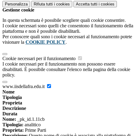
Personalizza
Rifiuta tutti
i cookies
Accetta tutti
i cookies
Gestione cookie
In questa schermata è possibile scegliere quali cookie consentire.
I cookie necessari sono quelli che consentono il funzionamento della
piattaforma e non è possibile disabilitarli.
Per conoscere quali sono i cookie necessari al funzionamento potete
visionare la
COOKIE POLICY
.
Cookie necessari per il funzionamento
I cookie necessari per il funzionamento non possono essere
disabilitati. È possibile consultare l'elenco nella pagina della cookie
policy.
www.iisdellafra.edu.it
Nome
Tipologia
Proprieta
Descrizione
Durata
Nome:
_pk_id.1.11cb
Tipologia:
analitico
Proprieta:
Prime Parti
Descrizione:
Questo nome di cookie è associato alla piattaforma di