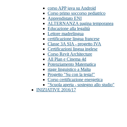
corso APP java su Android
Corso primo soccorso pediatrico
Apprendistato ENI
ALTERNANZA pagina temporanea
Educazione alla legalità
Lettore madrelingua
certificazione lingua francese
Classe 3A SIA - progetto IVA
Certificazioni lingua inglese
Corso Revit Architecture
All Plan e Cinema 4d
Potenziamento Matematica
stage linguistico a Malta
Progetto "Su con la testa!"
Corso certificazione energetica
"Scuola aperta - sostegno allo studio"
INIZIATIVE 2016/17