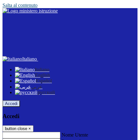
Salta al contenuto
Italiano
Italiano
English
Español
عربى
русский
Accedi
Accedi
button close
×
Nome Utente