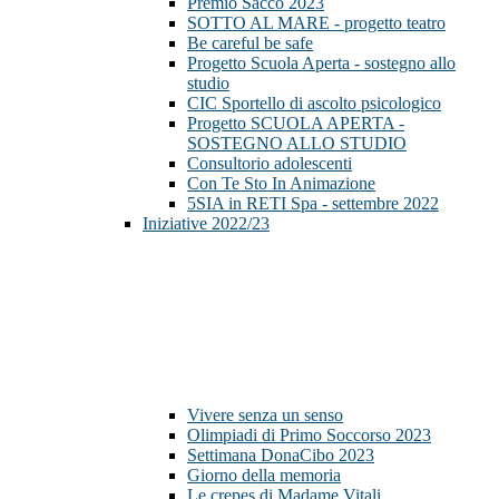
Premio Sacco 2023
SOTTO AL MARE - progetto teatro
Be careful be safe
Progetto Scuola Aperta - sostegno allo
studio
CIC Sportello di ascolto psicologico
Progetto SCUOLA APERTA -
SOSTEGNO ALLO STUDIO
Consultorio adolescenti
Con Te Sto In Animazione
5SIA in RETI Spa - settembre 2022
Iniziative 2022/23
Vivere senza un senso
Olimpiadi di Primo Soccorso 2023
Settimana DonaCibo 2023
Giorno della memoria
Le crepes di Madame Vitali