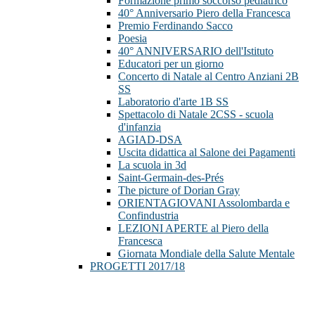
Formazione primo soccorso pediatrico
40° Anniversario Piero della Francesca
Premio Ferdinando Sacco
Poesia
40° ANNIVERSARIO dell'Istituto
Educatori per un giorno
Concerto di Natale al Centro Anziani 2B
SS
Laboratorio d'arte 1B SS
Spettacolo di Natale 2CSS - scuola
d'infanzia
AGIAD-DSA
Uscita didattica al Salone dei Pagamenti
La scuola in 3d
Saint-Germain-des-Prés
The picture of Dorian Gray
ORIENTAGIOVANI Assolombarda e
Confindustria
LEZIONI APERTE al Piero della
Francesca
Giornata Mondiale della Salute Mentale
PROGETTI 2017/18