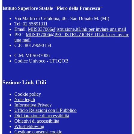
Istituto Superiore Statale "Piero della Francesca"
Via Martiri di Cefalonia, 46 - San Donato M. (MI)
Tel:
02 55691311
Email:
MIIS037006@istruzione.it
Link per inviare una mail
PEC:
MIIS037006@PEC.ISTRUZIONE.IT
Link per inviare
una mail
C.F.: 80129690154
C.M: MIIS037006
Codice Univoco - UF1QOB
Sezione Link Utili
Cookie policy
Note legali
Informativa Privacy
Ufficio Relazioni con il Pubblico
Dichiarazione di accessibilità
Obiettivi di accessibilità
Whistleblowing
Gestione consensi cookie