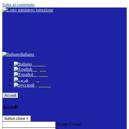
Salta al contenuto
Italiano
Italiano
English
Español
عربى
русский
Accedi
Accedi
button close
×
Nome Utente