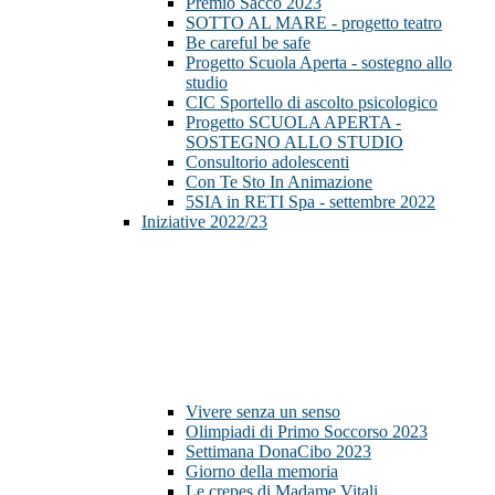
Premio Sacco 2023
SOTTO AL MARE - progetto teatro
Be careful be safe
Progetto Scuola Aperta - sostegno allo
studio
CIC Sportello di ascolto psicologico
Progetto SCUOLA APERTA -
SOSTEGNO ALLO STUDIO
Consultorio adolescenti
Con Te Sto In Animazione
5SIA in RETI Spa - settembre 2022
Iniziative 2022/23
Vivere senza un senso
Olimpiadi di Primo Soccorso 2023
Settimana DonaCibo 2023
Giorno della memoria
Le crepes di Madame Vitali