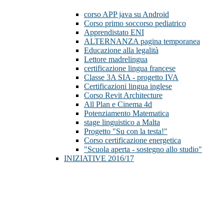
corso APP java su Android
Corso primo soccorso pediatrico
Apprendistato ENI
ALTERNANZA pagina temporanea
Educazione alla legalità
Lettore madrelingua
certificazione lingua francese
Classe 3A SIA - progetto IVA
Certificazioni lingua inglese
Corso Revit Architecture
All Plan e Cinema 4d
Potenziamento Matematica
stage linguistico a Malta
Progetto "Su con la testa!"
Corso certificazione energetica
"Scuola aperta - sostegno allo studio"
INIZIATIVE 2016/17