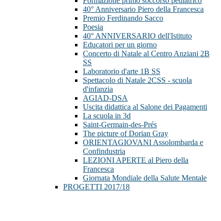
Formazione primo soccorso pediatrico
40° Anniversario Piero della Francesca
Premio Ferdinando Sacco
Poesia
40° ANNIVERSARIO dell'Istituto
Educatori per un giorno
Concerto di Natale al Centro Anziani 2B
SS
Laboratorio d'arte 1B SS
Spettacolo di Natale 2CSS - scuola
d'infanzia
AGIAD-DSA
Uscita didattica al Salone dei Pagamenti
La scuola in 3d
Saint-Germain-des-Prés
The picture of Dorian Gray
ORIENTAGIOVANI Assolombarda e
Confindustria
LEZIONI APERTE al Piero della
Francesca
Giornata Mondiale della Salute Mentale
PROGETTI 2017/18