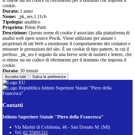
si ritiene sia un codice di riferimento per il dominio che imposta il
cookie.
Durata:
1 anno
Nome:
_pk_ses.1.11cb
Tipologia:
analitico
Proprieta:
Prime Parti
Descrizione:
Questo nome di cookie è associato alla piattaforma di
analisi web open source Piwik. Viene utilizzato per aiutare i
proprietari di siti Web a monitorare il comportamento dei visitatori e
misurare le prestazioni del sito. È un cookie di tipo pattern, in cui il
prefisso _pk_ses è seguito da una breve serie di numeri e lettere, che
si ritiene sia un codice di riferimento per il dominio che imposta il
cookie.
Durata:
30 minuti
Accetta tutti
Salva le preferenze
Istituto Superiore Statale "Piero della
Francesca"
Contatti
Istituto Superiore Statale "Piero della Francesca"
Via Martiri di Cefalonia, 46 - San Donato M. (MI)
Tel:
02 55691311