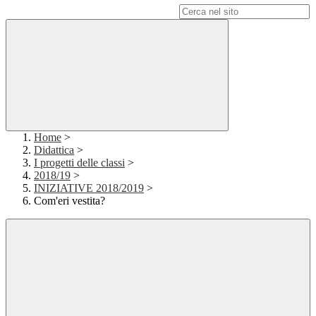
Campo di ricerca per le pagine del sito
Home
>
Didattica
>
I progetti delle classi
>
2018/19
>
INIZIATIVE 2018/2019
>
Com'eri vestita?