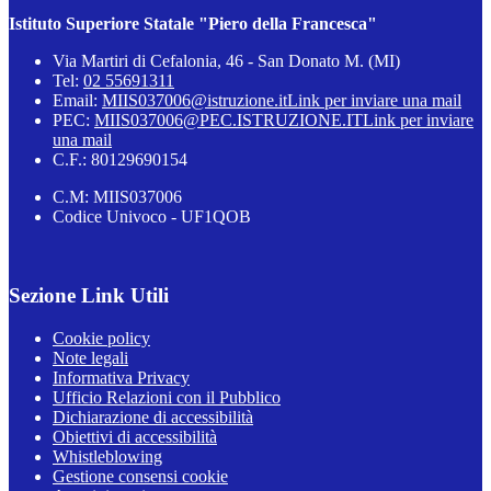
Istituto Superiore Statale "Piero della Francesca"
Via Martiri di Cefalonia, 46 - San Donato M. (MI)
Tel:
02 55691311
Email:
MIIS037006@istruzione.it
Link per inviare una mail
PEC:
MIIS037006@PEC.ISTRUZIONE.IT
Link per inviare
una mail
C.F.: 80129690154
C.M: MIIS037006
Codice Univoco - UF1QOB
Sezione Link Utili
Cookie policy
Note legali
Informativa Privacy
Ufficio Relazioni con il Pubblico
Dichiarazione di accessibilità
Obiettivi di accessibilità
Whistleblowing
Gestione consensi cookie