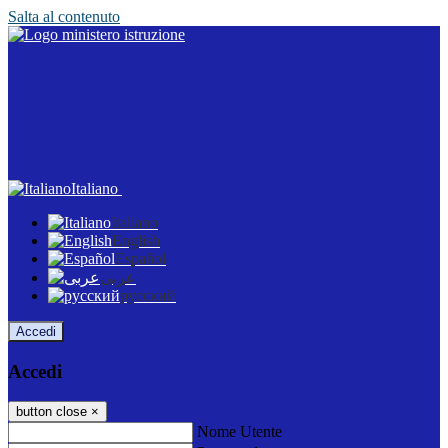
Salta al contenuto
Italiano
Italiano
English
Español
عربى
русский
Accedi
Accedi
button close
×
Nome Utente