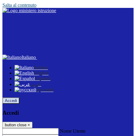
Salta al contenuto
Italiano
Italiano
English
Español
عربى
русский
Accedi
Accedi
button close
×
Nome Utente