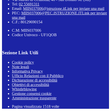
Tel:
02 55691311
Email:
MIIS037006@istruzione.it
Link per inviare una mail
PEC:
MIIS037006@PEC.ISTRUZIONE.IT
Link per inviare
una mail
C.F.: 80129690154
C.M: MIIS037006
Codice Univoco - UF1QOB
Sezione Link Utili
Cookie policy
Note legali
Informativa Privacy
Ufficio Relazioni con il Pubblico
Dichiarazione di accessibilità
Obiettivi di accessibilità
Whistleblowing
Gestione consensi cookie
Amministrazione trasparente
Pagina visualizzata
1518
volte