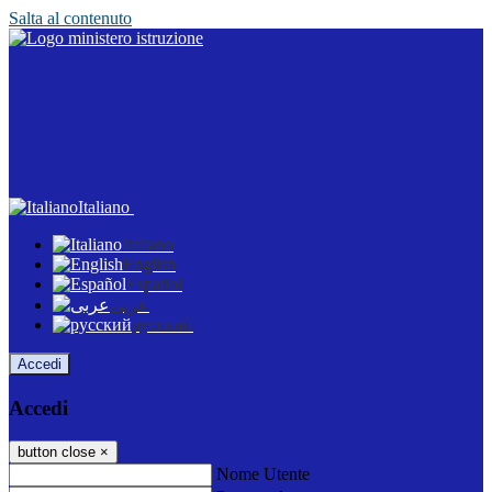
Salta al contenuto
Italiano
Italiano
English
Español
عربى
русский
Accedi
Accedi
button close
×
Nome Utente