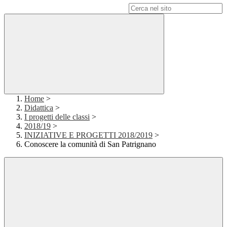
Campo di ricerca per le pagine del sito
Home
>
Didattica
>
I progetti delle classi
>
2018/19
>
INIZIATIVE E PROGETTI 2018/2019
>
Conoscere la comunità di San Patrignano