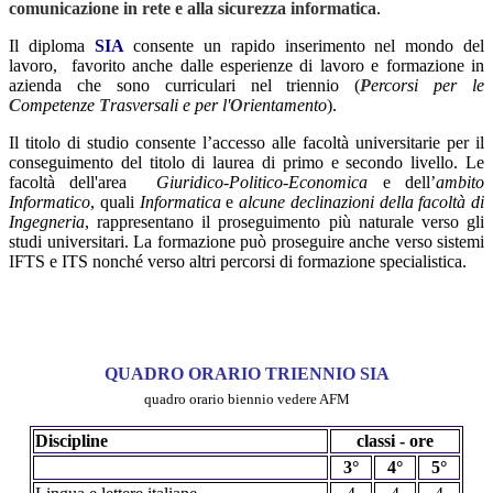
comunicazione in rete e alla sicurezza informatica
.
Il diploma
SIA
consente un rapido inserimento nel mondo del
lavoro, favorito anche dalle esperienze di lavoro e formazione in
azienda che sono curriculari nel triennio (
P
ercorsi per le
C
ompetenze
T
rasversali e per l'
O
rientamento
).
Il titolo di studio consente l’accesso alle facoltà universitarie per il
conseguimento del titolo di laurea di primo e secondo livello. Le
facoltà dell'area
Giuridico-Politico-Economica
e dell’
ambito
Informatico
, quali
Informatica
e
alcune declinazioni della facoltà di
Ingegneria
, rappresentano il proseguimento più naturale verso gli
studi universitari. La formazione può proseguire anche verso sistemi
IFTS e ITS nonché verso altri percorsi di formazione specialistica.
QUADRO ORARIO TRIENNIO SIA
quadro orario biennio vedere AFM
Discipline
classi - ore
3°
4°
5°