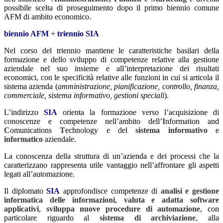
possibile scelta di proseguimento dopo il primo biennio comune
AFM di ambito economico.
biennio AFM
+
triennio SIA
Nel corso del triennio mantiene le caratteristiche basilari della
formazione e dello sviluppo di competenze relative alla gestione
aziendale nel suo insieme e all’interpretazione dei risultati
economici, con le specificità relative alle funzioni in cui si articola il
sistema azienda (
amministrazione, pianificazione, controllo, finanza,
commerciale, sistema informativo, gestioni speciali
).
L’indirizzo
SIA
orienta la formazione verso l’acquisizione di
conoscenze e competenze nell’ambito dell’
I
nformation and
C
omunications
T
echnology e del
sistema informativo
e
informatico
aziendale.
La conoscenza della struttura di un’azienda e dei processi che la
caratterizzano rappresenta utile vantaggio nell’affrontare gli aspetti
legati all’automazione.
Il diplomato
SIA
approfondisce competenze di
analisi e gestione
informatica delle informazioni
,
valuta e adatta software
applicativi
,
sviluppa nuove procedure di automazione
, con
particolare riguardo al
sistema di archiviazione
, alla