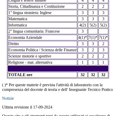
Lingua e lettere italiane
4
4
4
Storia, Cittadinanza e Costituzione
2
2
2
1° lingua straniera: Inglese
3
3
3
Matematica
3
3
3
Informatica
4(2)
5(2)
5(2)
2° lingua comunitaria: Francese
3
Economia Aziendale
4(1)*
7(1)*
7(1)*
Diritto
3
3
2
Economia Politica / Scienza delle Finanze
3
2
3
Scienze motorie e sportive
2
2
2
Religione - mat. alternativa
1
1
1
TOTALE ore
32
32
32
( )* Per queste materie è prevista l'attività di laboratorio con la
compresenza del docente di teoria e dell' Insegnante Tecnico Pratico
Notizie
Ultima revisione il 17-09-2024
Questo sito o gli strumenti terzi da questo utilizzati si avvalgono di