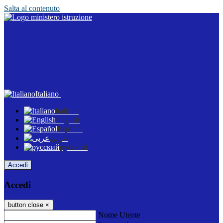
Salta al contenuto
Italiano
Italiano
English
Español
عربى
русский
Accedi
Accedi
button close
×
Nome Utente