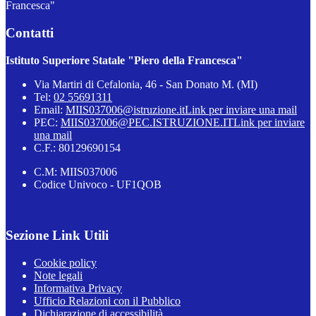
Francesca"
Contatti
Istituto Superiore Statale "Piero della Francesca"
Via Martiri di Cefalonia, 46 - San Donato M. (MI)
Tel:
02 55691311
Email:
MIIS037006@istruzione.it
Link per inviare una mail
PEC:
MIIS037006@PEC.ISTRUZIONE.IT
Link per inviare
una mail
C.F.: 80129690154
C.M: MIIS037006
Codice Univoco - UF1QOB
Sezione Link Utili
Cookie policy
Note legali
Informativa Privacy
Ufficio Relazioni con il Pubblico
Dichiarazione di accessibilità