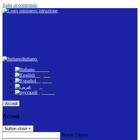
Salta al contenuto
Italiano
Italiano
English
Español
عربى
русский
Accedi
Accedi
button close
×
Nome Utente