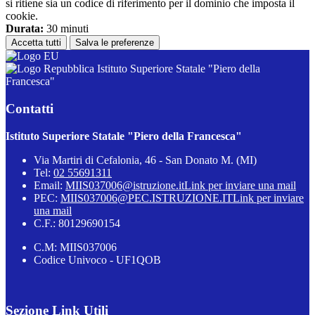
si ritiene sia un codice di riferimento per il dominio che imposta il
cookie.
Durata:
30 minuti
Accetta tutti
Salva le preferenze
Istituto Superiore Statale "Piero della
Francesca"
Contatti
Istituto Superiore Statale "Piero della Francesca"
Via Martiri di Cefalonia, 46 - San Donato M. (MI)
Tel:
02 55691311
Email:
MIIS037006@istruzione.it
Link per inviare una mail
PEC:
MIIS037006@PEC.ISTRUZIONE.IT
Link per inviare
una mail
C.F.: 80129690154
C.M: MIIS037006
Codice Univoco - UF1QOB
Sezione Link Utili