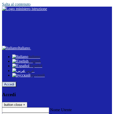
Salta al contenuto
Italiano
Italiano
English
Español
عربى
русский
Accedi
Accedi
button close
×
Nome Utente