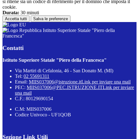
si ritiene sia un codice di riferimento per il dominio che imposta il
cookie.
Durata:
30 minuti
Accetta tutti
Salva le preferenze
Istituto Superiore Statale "Piero della
Francesca"
Contatti
Istituto Superiore Statale "Piero della Francesca"
Via Martiri di Cefalonia, 46 - San Donato M. (MI)
Tel:
02 55691311
Email:
MIIS037006@istruzione.it
Link per inviare una mail
PEC:
MIIS037006@PEC.ISTRUZIONE.IT
Link per inviare
una mail
C.F.: 80129690154
C.M: MIIS037006
Codice Univoco - UF1QOB
Sezione Link Utili