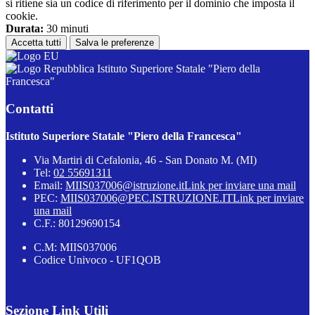
si ritiene sia un codice di riferimento per il dominio che imposta il
cookie.
Durata:
30 minuti
Accetta tutti
Salva le preferenze
Istituto Superiore Statale "Piero della
Francesca"
Contatti
Istituto Superiore Statale "Piero della Francesca"
Via Martiri di Cefalonia, 46 - San Donato M. (MI)
Tel:
02 55691311
Email:
MIIS037006@istruzione.it
Link per inviare una mail
PEC:
MIIS037006@PEC.ISTRUZIONE.IT
Link per inviare
una mail
C.F.: 80129690154
C.M: MIIS037006
Codice Univoco - UF1QOB
Sezione Link Utili