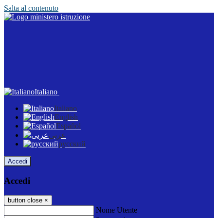
Salta al contenuto
Italiano
Italiano
English
Español
عربى
русский
Accedi
Accedi
button close
×
Nome Utente