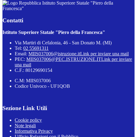
Istituto Superiore Statale "Piero della
Francesca"
Contatti
Istituto Superiore Statale "Piero della Francesca"
Via Martiri di Cefalonia, 46 - San Donato M. (MI)
Tel:
02 55691311
Email:
MIIS037006@istruzione.it
Link per inviare una mail
PEC:
MIIS037006@PEC.ISTRUZIONE.IT
Link per inviare
una mail
C.F.: 80129690154
C.M: MIIS037006
Codice Univoco - UF1QOB
Sezione Link Utili
Cookie policy
Note legali
Informativa Privacy
Ufficio Relazioni con il Pubblico