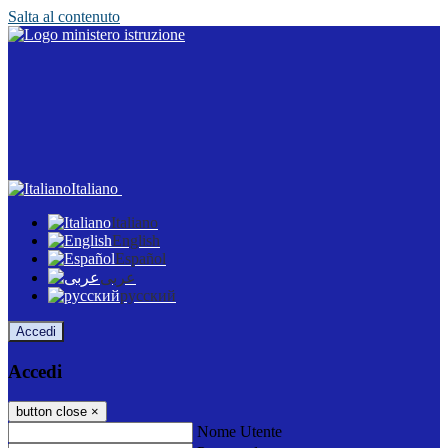
Salta al contenuto
Italiano
Italiano
English
Español
عربى
русский
Accedi
Accedi
button close
×
Nome Utente