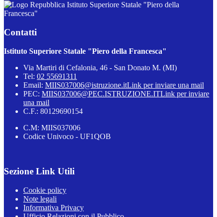
Istituto Superiore Statale "Piero della
Francesca"
Contatti
Istituto Superiore Statale "Piero della Francesca"
Via Martiri di Cefalonia, 46 - San Donato M. (MI)
Tel:
02 55691311
Email:
MIIS037006@istruzione.it
Link per inviare una mail
PEC:
MIIS037006@PEC.ISTRUZIONE.IT
Link per inviare
una mail
C.F.: 80129690154
C.M: MIIS037006
Codice Univoco - UF1QOB
Sezione Link Utili
Cookie policy
Note legali
Informativa Privacy
Ufficio Relazioni con il Pubblico