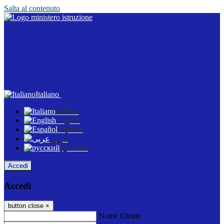
Salta al contenuto
Italiano
Italiano
English
Español
عربى
русский
Accedi
Accedi
button close
×
Nome Utente