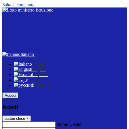
Salta al contenuto
Italiano
Italiano
English
Español
عربى
русский
Accedi
Accedi
button close
×
Nome Utente