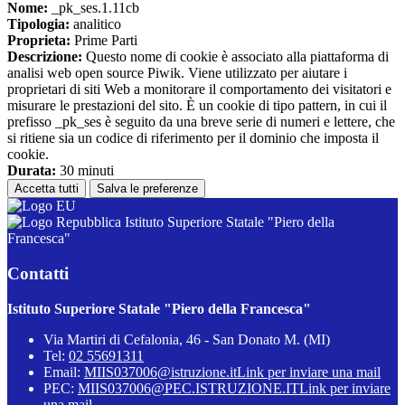
Nome:
_pk_ses.1.11cb
Tipologia:
analitico
Proprieta:
Prime Parti
Descrizione:
Questo nome di cookie è associato alla piattaforma di
analisi web open source Piwik. Viene utilizzato per aiutare i
proprietari di siti Web a monitorare il comportamento dei visitatori e
misurare le prestazioni del sito. È un cookie di tipo pattern, in cui il
prefisso _pk_ses è seguito da una breve serie di numeri e lettere, che
si ritiene sia un codice di riferimento per il dominio che imposta il
cookie.
Durata:
30 minuti
Accetta tutti
Salva le preferenze
Istituto Superiore Statale "Piero della
Francesca"
Contatti
Istituto Superiore Statale "Piero della Francesca"
Via Martiri di Cefalonia, 46 - San Donato M. (MI)
Tel:
02 55691311
Email:
MIIS037006@istruzione.it
Link per inviare una mail
PEC:
MIIS037006@PEC.ISTRUZIONE.IT
Link per inviare
una mail