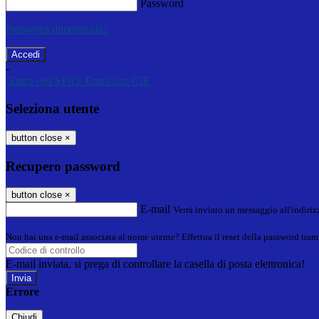
Password
Password dimenticata?
-
Entra con SPID
Entra con CIE
Seleziona utente
button close
×
Recupero password
button close
×
E-mail
Verrà inviato un messaggio all'indirizz
Non hai una e-mail associata al nome utente? Effettua il reset della password tram
E-mail inviata, si prega di controllare la casella di posta elettronica!
Errore
Chiudi