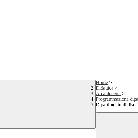
Home
>
Didattica
>
Area docenti
>
Programmazione dipart
Dipartimento di disci