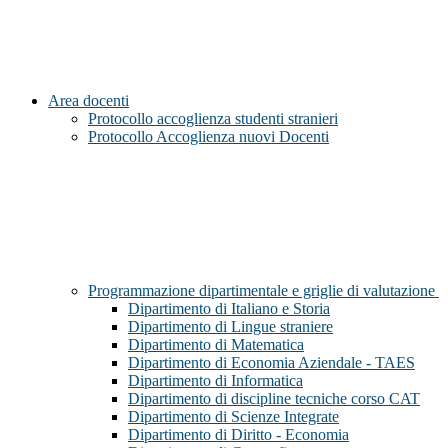
Area docenti
Protocollo accoglienza studenti stranieri
Protocollo Accoglienza nuovi Docenti
Programmazione dipartimentale e griglie di valutazione
Dipartimento di Italiano e Storia
Dipartimento di Lingue straniere
Dipartimento di Matematica
Dipartimento di Economia Aziendale - TAES
Dipartimento di Informatica
Dipartimento di discipline tecniche corso CAT
Dipartimento di Scienze Integrate
Dipartimento di Diritto - Economia