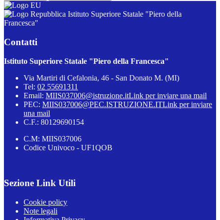
Istituto Superiore Statale "Piero della
Francesca"
Contatti
Istituto Superiore Statale "Piero della Francesca"
Via Martiri di Cefalonia, 46 - San Donato M. (MI)
Tel:
02 55691311
Email:
MIIS037006@istruzione.it
Link per inviare una mail
PEC:
MIIS037006@PEC.ISTRUZIONE.IT
Link per inviare
una mail
C.F.: 80129690154
C.M: MIIS037006
Codice Univoco - UF1QOB
Sezione Link Utili
Cookie policy
Note legali
Informativa Privacy