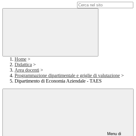
Campo di ricerca per le pagine del sito
Home
>
Didattica
>
Area docenti
>
Programmazione dipartimentale e griglie di valutazione
>
Dipartimento di Economia Aziendale - TAES
Menu di