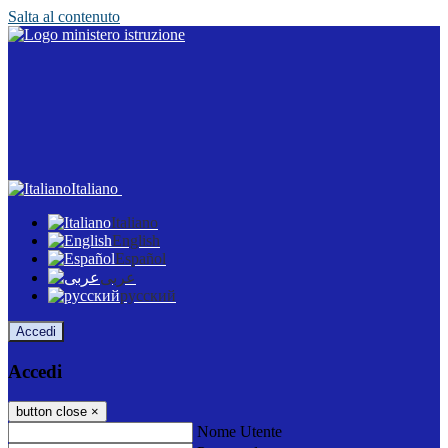
Salta al contenuto
Italiano
Italiano
English
Español
عربى
русский
Accedi
Accedi
button close
×
Nome Utente