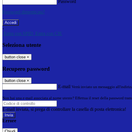
Password
Password dimenticata?
-
Entra con SPID
Entra con CIE
Seleziona utente
button close
×
Recupero password
button close
×
E-mail
Verrà inviato un messaggio all'indirizz
Non hai una e-mail associata al nome utente? Effettua il reset della password tram
E-mail inviata, si prega di controllare la casella di posta elettronica!
Errore
Chiudi