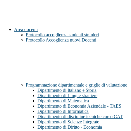
Area docenti
Protocollo accoglienza studenti stranieri
Protocollo Accoglienza nuovi Docenti
Programmazione dipartimentale e griglie di valutazione
Dipartimento di Italiano e Storia
Dipartimento di Lingue straniere
Dipartimento di Matematica
Dipartimento di Economia Aziendale - TAES
Dipartimento di Informatica
Dipartimento di discipline tecniche corso CAT
Dipartimento di Scienze Integrate
Dipartimento di Diritto - Economia