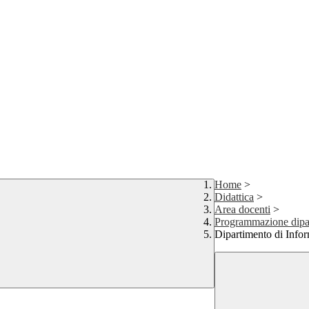
Home
>
Didattica
>
Area docenti
>
Programmazione dipart
Dipartimento di Infor