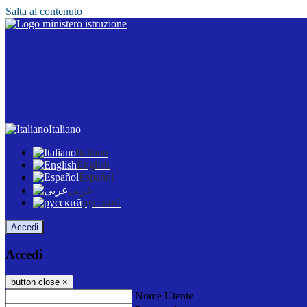
Salta al contenuto
Italiano
Italiano
English
Español
عربى
русский
Accedi
Accedi
button close
×
Nome Utente