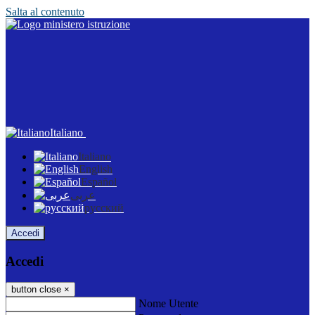
Salta al contenuto
Italiano
Italiano
English
Español
عربى
русский
Accedi
Accedi
button close
×
Nome Utente