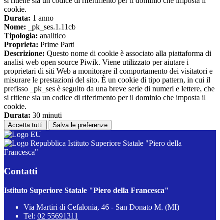
si ritiene sia un codice di riferimento per il dominio che imposta il
cookie.
Durata:
1 anno
Nome:
_pk_ses.1.11cb
Tipologia:
analitico
Proprieta:
Prime Parti
Descrizione:
Questo nome di cookie è associato alla piattaforma di
analisi web open source Piwik. Viene utilizzato per aiutare i
proprietari di siti Web a monitorare il comportamento dei visitatori e
misurare le prestazioni del sito. È un cookie di tipo pattern, in cui il
prefisso _pk_ses è seguito da una breve serie di numeri e lettere, che
si ritiene sia un codice di riferimento per il dominio che imposta il
cookie.
Durata:
30 minuti
Accetta tutti
Salva le preferenze
Istituto Superiore Statale "Piero della
Francesca"
Contatti
Istituto Superiore Statale "Piero della Francesca"
Via Martiri di Cefalonia, 46 - San Donato M. (MI)
Tel:
02 55691311