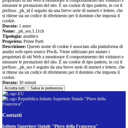
proprietari di siti Web a monitorare il comportamento dei visitatori e
misurare le prestazioni del sito. È un cookie di tipo pattern, in cui il
prefisso _pk_id è seguito da una breve serie di numeri e lettere, che
si ritiene sia un codice di riferimento per il dominio che imposta il
cookie.
Durata:
1 anno
Nome:
_pk_ses.1.11cb
Tipologia:
analitico
Proprieta:
Prime Parti
Descrizione:
Questo nome di cookie è associato alla piattaforma di
analisi web open source Piwik. Viene utilizzato per aiutare i
proprietari di siti Web a monitorare il comportamento dei visitatori e
misurare le prestazioni del sito. È un cookie di tipo pattern, in cui il
prefisso _pk_ses è seguito da una breve serie di numeri e lettere, che
si ritiene sia un codice di riferimento per il dominio che imposta il
cookie.
Durata:
30 minuti
Accetta tutti
Salva le preferenze
Istituto Superiore Statale "Piero della
Francesca"
Contatti
Istituto Superiore Statale "Piero della Francesca"