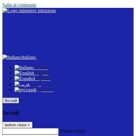
Salta al contenuto
Italiano
Italiano
English
Español
عربى
русский
Accedi
Accedi
button close
×
Nome Utente