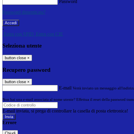
Password
Password dimenticata?
-
Entra con SPID
Entra con CIE
Seleziona utente
button close
×
Recupero password
button close
×
E-mail
Verrà inviato un messaggio all'indirizz
Non hai una e-mail associata al nome utente? Effettua il reset della password tram
E-mail inviata, si prega di controllare la casella di posta elettronica!
Errore
Chiudi