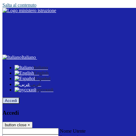
Salta al contenuto
Italiano
Italiano
English
Español
عربى
русский
Accedi
Accedi
button close
×
Nome Utente