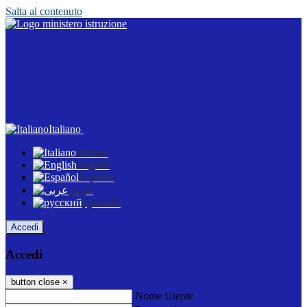
Salta al contenuto
Italiano
Italiano
English
Español
عربى
русский
Accedi
Accedi
button close
×
Nome Utente