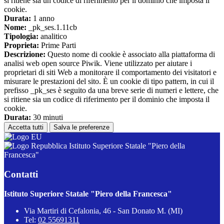
si ritiene sia un codice di riferimento per il dominio che imposta il
cookie.
Durata:
1 anno
Nome:
_pk_ses.1.11cb
Tipologia:
analitico
Proprieta:
Prime Parti
Descrizione:
Questo nome di cookie è associato alla piattaforma di
analisi web open source Piwik. Viene utilizzato per aiutare i
proprietari di siti Web a monitorare il comportamento dei visitatori e
misurare le prestazioni del sito. È un cookie di tipo pattern, in cui il
prefisso _pk_ses è seguito da una breve serie di numeri e lettere, che
si ritiene sia un codice di riferimento per il dominio che imposta il
cookie.
Durata:
30 minuti
Accetta tutti
Salva le preferenze
Istituto Superiore Statale "Piero della
Francesca"
Contatti
Istituto Superiore Statale "Piero della Francesca"
Via Martiri di Cefalonia, 46 - San Donato M. (MI)
Tel:
02 55691311